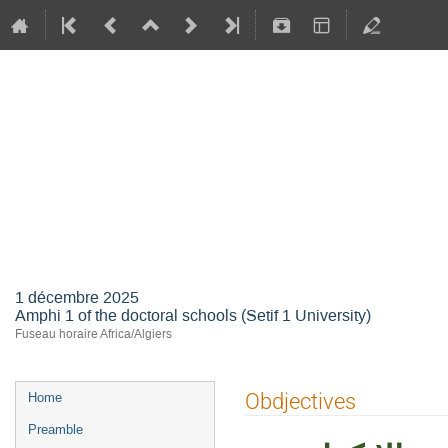
The National On-site
on: International Mar
Ecological Products 
Hydrocarbon Exports
1 décembre 2025
Amphi 1 of the doctoral schools (Setif 1 University)
Fuseau horaire Africa/Algiers
Menu
Obdjectives
Home
de
Preamble
l'événement