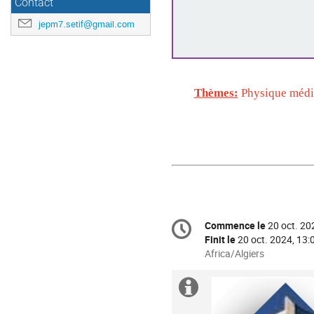
Contact
jepm7.setif@gmail.com
Thèmes:
Physique médic
Information
Commence le
20 oct. 20
Date/Heure
de
Finit le
20 oct. 2024, 13:
la
Toutes
Africa/Algiers
les
conférence
horaires
Information
sont
en