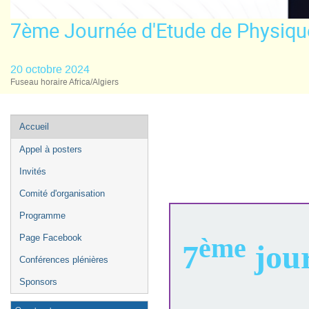
7ème Journée d'Etude de Physiqu
20 octobre 2024
Fuseau horaire Africa/Algiers
Menu
Accueil
de
Appel à posters
l'événement
Invités
Comité d'organisation
Programme
ème
Page Facebook
7
jour
Conférences plénières
Sponsors